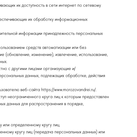
вающих их доступность в сети интернет по сетевому
беспечивающих их обработку информационных
лнительной информации принадлежность персональных
пользованием средств автоматизации или без
ие (обновление, изменение), извлечение, использование,
ных.
стно с другими лицами организующие и/
ерсональных данных, подлежащих обработке, действия
ателю веб-сайта https://www.morozovandrei.ru/.
туп неограниченного круга лиц к которым предоставлен
ых данных для распространения в порядке,
 или определенному кругу лиц.
нному кругу лиц (передача персональных данных) или