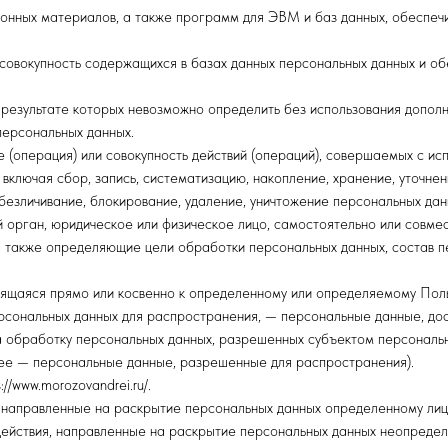
онных материалов, а также программ для ЭВМ и баз данных, обеспечи
совокупность содержащихся в базах данных персональных данных и о
в результате которых невозможно определить без использования допо
персональных данных.
(операция) или совокупность действий (операций), совершаемых с ис
включая сбор, запись, систематизацию, накопление, хранение, уточнен
обезличивание, блокирование, удаление, уничтожение персональных дан
 орган, юридическое или физическое лицо, самостоятельно или совме
 также определяющие цели обработки персональных данных, состав п
щаяся прямо или косвенно к определенному или определяемому Пользов
сональных данных для распространения, — персональные данные, дос
а обработку персональных данных, разрешенных субъектом персональн
ее — персональные данные, разрешенные для распространения).
//www.morozovandrei.ru/.
, направленные на раскрытие персональных данных определенному лицу
ействия, направленные на раскрытие персональных данных неопределе