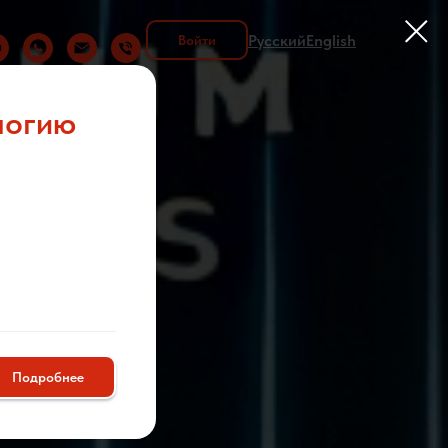
Русский
English
Войти
логию
Подробнее