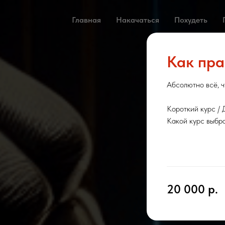
Главная
Накачаться
Похудеть
Как пра
Абсолютно всё, ч
Короткий курс / 
Какой курс выбра
20 000
р.